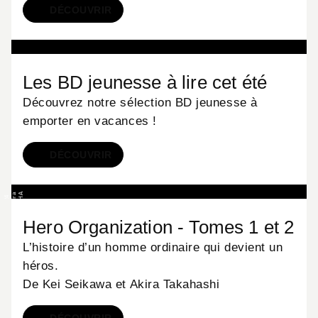
DÉCOUVRIR
BD
Les BD jeunesse à lire cet été
Découvrez notre sélection BD jeunesse à
emporter en vacances !
DÉCOUVRIR
MANGA
a
A
E
I
U
K
I
K
A
N
©
2
0
2
4
b
y
K
e
i
S
a
i
k
a
w
a
,
A
k
i
r
T
a
a
h
a
s
h
i
/
S
H
U
E
I
S
H
I
n
c
Hero Organization - Tomes 1 et 2
Y
k
.
L’histoire d’un homme ordinaire qui devient un
héros.
De Kei Seikawa et Akira Takahashi