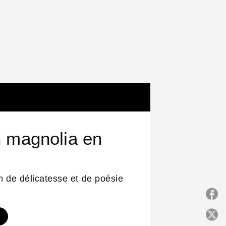
 magnolia en
in de délicatesse et de poésie
P