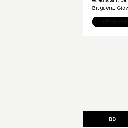
et éducatif, d
Baiguera, Giov
DÉCOUVRIR
BD