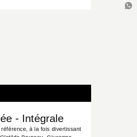
C
ée - Intégrale
éférence, à la fois divertissant