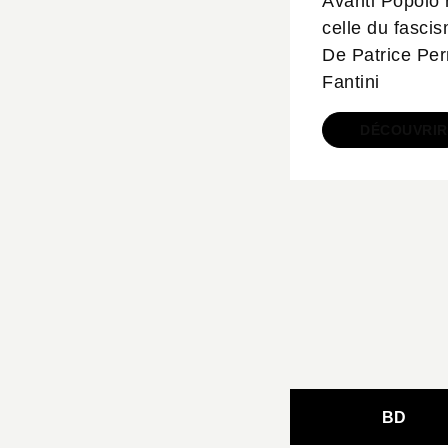
Avanti Popolo 
celle du fascis
De Patrice Per
Fantini
DÉCOUVRIR
BD