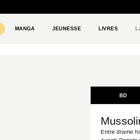
PIED DE PAGE
MANGA
JEUNESSE
LIVRES
L
BD
Mussoli
Entre drame his