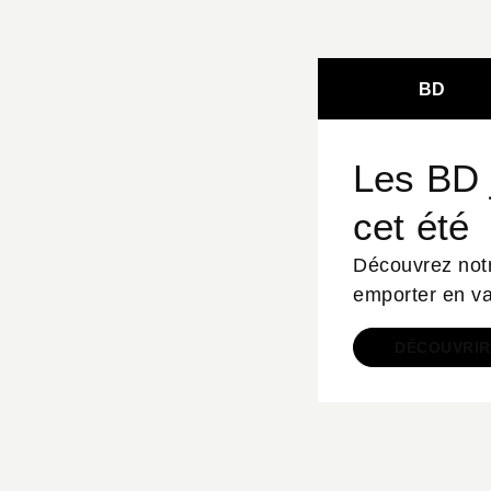
BD
Les BD 
cet été
Découvrez notr
emporter en v
DÉCOUVRIR