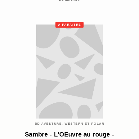
À PARAÎTRE
BD AVENTURE, WESTERN ET POLAR
Sambre - L'OEuvre au rouge -