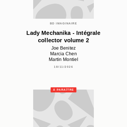
BD IMAGINAIRE
Lady Mechanika - Intégrale
collector volume 2
Joe Benitez
Marcia Chen
Martin Montiel
18/11/2026
À PARAÎTRE