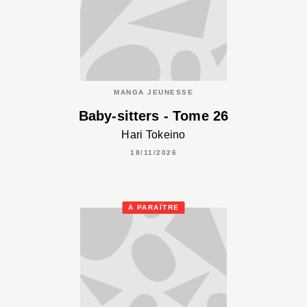
MANGA JEUNESSE
Baby-sitters - Tome 26
Hari Tokeino
18/11/2026
À PARAÎTRE