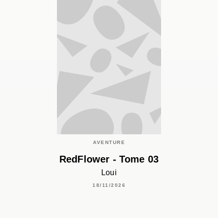
AVENTURE
RedFlower - Tome 03
Loui
18/11/2026