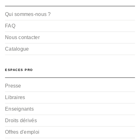
Qui sommes-nous ?
FAQ
Nous contacter
Catalogue
ESPACES PRO
Presse
Libraires
Enseignants
Droits dérivés
Offres d'emploi