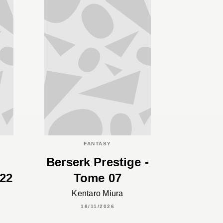
FANTASY
Berserk Prestige -
 22
Tome 07
Kentaro Miura
18/11/2026