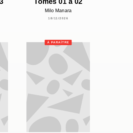
3
Tomes 01 à 02
Milo Manara
18/11/2026
À PARAÎTRE