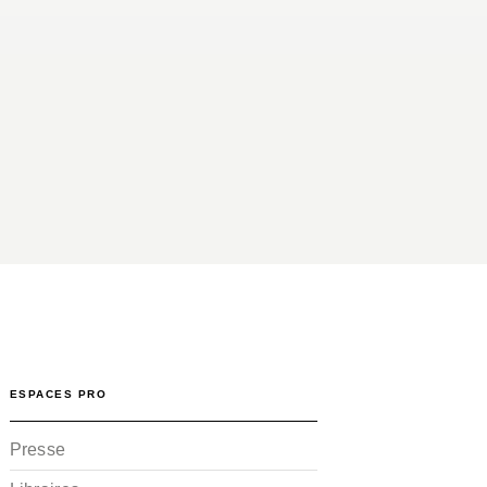
ESPACES PRO
Presse