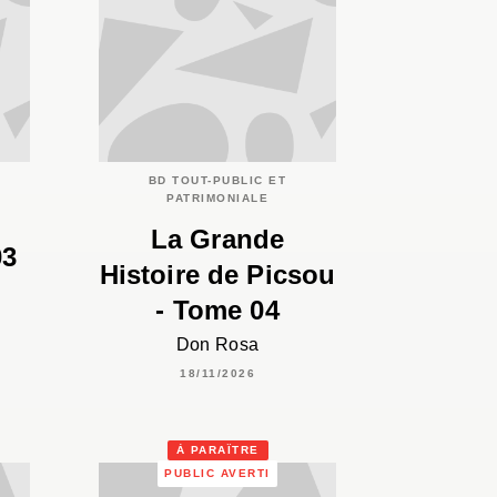
BD TOUT-PUBLIC ET
PATRIMONIALE
La Grande
03
Histoire de Picsou
- Tome 04
Don Rosa
18/11/2026
À PARAÎTRE
PUBLIC AVERTI