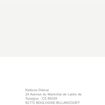
Editions Glénat
24 Avenue du Maréchal de Lattre de
Tassigny - CS 80269
92772 BOULOGNE-BILLANCOURT