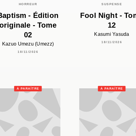
HORREUR
SUSPENSE
Baptism - Édition
Fool Night - To
originale - Tome
12
02
Kasumi Yasuda
18/11/2026
Kazuo Umezu (Umezz)
18/11/2026
À PARAÎTRE
À PARAÎTRE