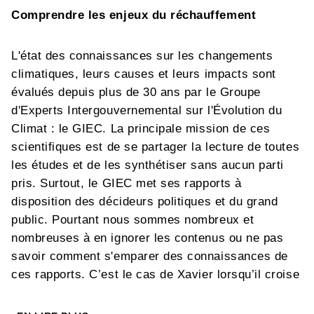
Comprendre les enjeux du réchauffement
L'état des connaissances sur les changements
climatiques, leurs causes et leurs impacts sont
évalués depuis plus de 30 ans par le Groupe
d'Experts Intergouvernemental sur l'Évolution du
Climat : le GIEC. La principale mission de ces
scientifiques est de se partager la lecture de toutes
les études et de les synthétiser sans aucun parti
pris. Surtout, le GIEC met ses rapports à
disposition des décideurs politiques et du grand
public. Pourtant nous sommes nombreux et
nombreuses à en ignorer les contenus ou ne pas
savoir comment s'emparer des connaissances de
ces rapports. C’est le cas de Xavier lorsqu’il croise
Iris, jeune docteure en sciences du climat qui va le
guider à la rencontre de neuf experts, auteurs et