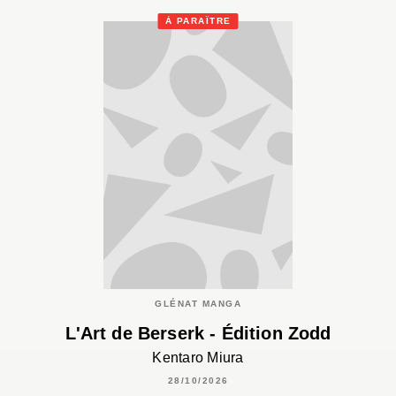
À PARAÎTRE
GLÉNAT MANGA
L'Art de Berserk - Édition Zodd
Kentaro Miura
28/10/2026