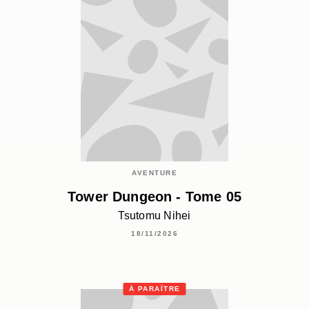
AVENTURE
Tower Dungeon - Tome 05
Tsutomu Nihei
18/11/2026
À PARAÎTRE