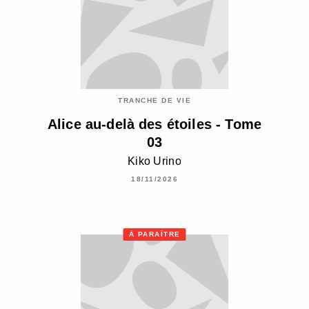
TRANCHE DE VIE
Alice au-delà des étoiles - Tome
03
Kiko Urino
18/11/2026
À PARAÎTRE