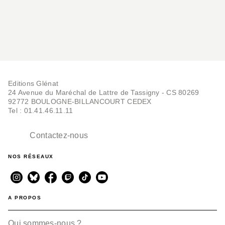
Editions Glénat
24 Avenue du Maréchal de Lattre de Tassigny - CS 80269
92772 BOULOGNE-BILLANCOURT CEDEX
Tel : 01.41.46.11.11
Contactez-nous
NOS RÉSEAUX
A PROPOS
Qui sommes-nous ?