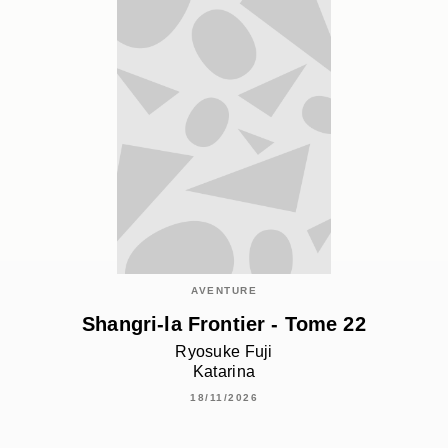
AVENTURE
Shangri-la Frontier - Tome 22
Ryosuke Fuji
Katarina
18/11/2026