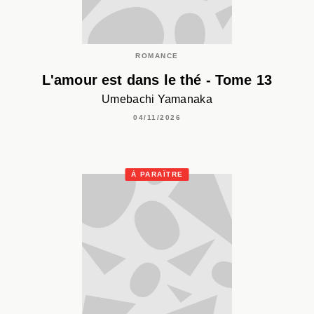
ROMANCE
L'amour est dans le thé - Tome 13
Umebachi Yamanaka
04/11/2026
À PARAÎTRE