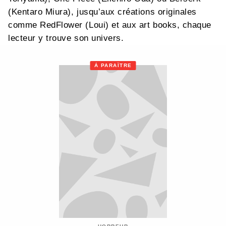
(Kentaro Miura), jusqu’aux créations originales
comme RedFlower (Loui) et aux art books, chaque
lecteur y trouve son univers.
À PARAÎTRE