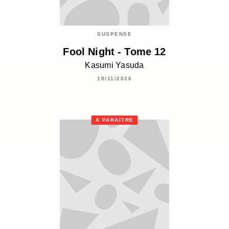
SUSPENSE
Fool Night - Tome 12
Kasumi Yasuda
18/11/2026
À PARAÎTRE