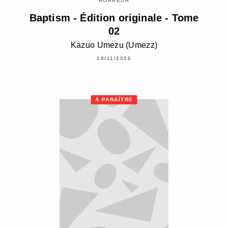
HORREUR
Baptism - Édition originale - Tome
02
Kazuo Umezu (Umezz)
18/11/2026
À PARAÎTRE