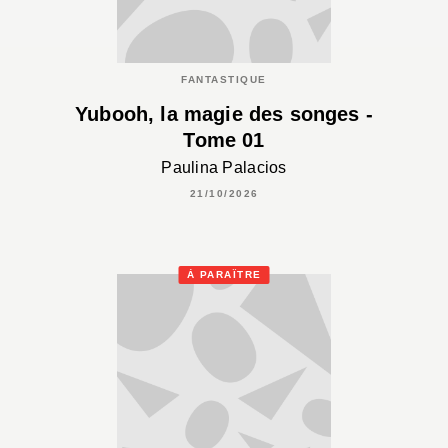
FANTASTIQUE
Yubooh, la magie des songes -
Tome 01
Paulina Palacios
21/10/2026
À PARAÎTRE