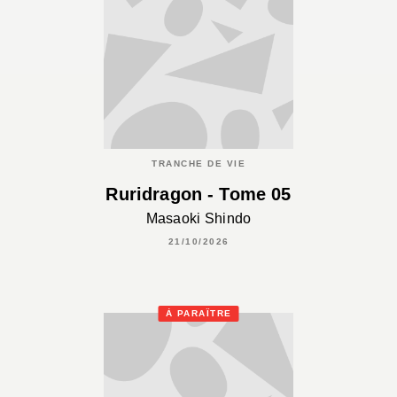
TRANCHE DE VIE
Ruridragon - Tome 05
Masaoki Shindo
21/10/2026
À PARAÎTRE