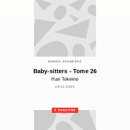
MANGA JEUNESSE
Baby-sitters - Tome 26
Hari Tokeino
18/11/2026
À PARAÎTRE