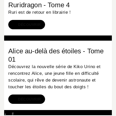
A
y
i
/
S
D
2
k
Ruridragon - Tome 4
Ruri est de retour en librairie !
DÉCOUVRIR
MANGA
N
©
2
0
2
6
K
i
k
o
U
R
I
N
O
S
H
O
G
A
K
U
K
A
/
Alice au-delà des étoiles - Tome
01
Découvrez la nouvelle série de Kiko Urino et
rencontrez Alice, une jeune fille en difficulté
scolaire, qui rêve de devenir astronaute et
toucher les étoiles du bout des doigts !
DÉCOUVRIR
MANGA