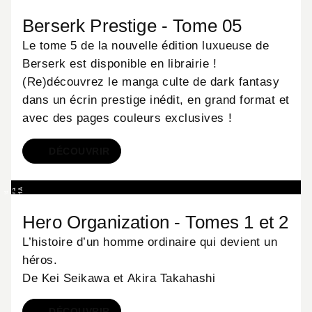
A
,
B
E
R
S
E
©
K
e
n
t
a
r
o
u
a
S
T
U
D
I
G
A
G
A
9
0
H
A
K
U
S
H
I
n
c
.
,
T
o
y
r
/
S
K
M
i
9
N
o
R
O
1
E
k
Berserk Prestige - Tome 05
Le tome 5 de la nouvelle édition luxueuse de
Berserk est disponible en librairie !
(Re)découvrez le manga culte de dark fantasy
dans un écrin prestige inédit, en grand format et
avec des pages couleurs exclusives !
DÉCOUVRIR
MANGA
a
A
E
I
U
K
I
K
A
N
©
2
0
2
4
b
y
K
e
i
S
a
i
k
a
w
a
,
A
k
i
r
T
a
a
h
a
s
h
i
/
S
H
U
E
I
S
H
I
n
c
Hero Organization - Tomes 1 et 2
Y
k
.
L’histoire d’un homme ordinaire qui devient un
héros.
De Kei Seikawa et Akira Takahashi
DÉCOUVRIR