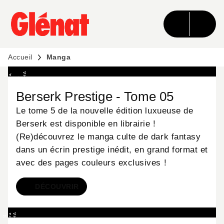
MENU
RECHERCHE
CONTENU
PIED DE PAGE
Accueil
Manga
MANGA
A
,
B
E
R
S
E
©
K
e
n
t
a
r
o
u
a
S
T
U
D
I
G
A
G
A
9
0
H
A
K
U
S
H
I
n
c
.
,
T
o
y
r
/
S
K
M
i
9
N
o
R
O
1
E
k
Berserk Prestige - Tome 05
Le tome 5 de la nouvelle édition luxueuse de
Berserk est disponible en librairie !
(Re)découvrez le manga culte de dark fantasy
dans un écrin prestige inédit, en grand format et
avec des pages couleurs exclusives !
DÉCOUVRIR
MANGA