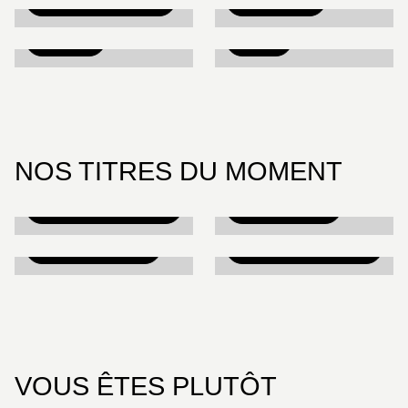
TOKYO REVENGERS
DR STONE
AKIRA
CHI
NOS TITRES DU MOMENT
LES NOCES DES
RURIDRAGON
LUCIOLES
SHANGRI-LA
SAKAMOTO DAYS
FRONTIER
VOUS ÊTES PLUTÔT