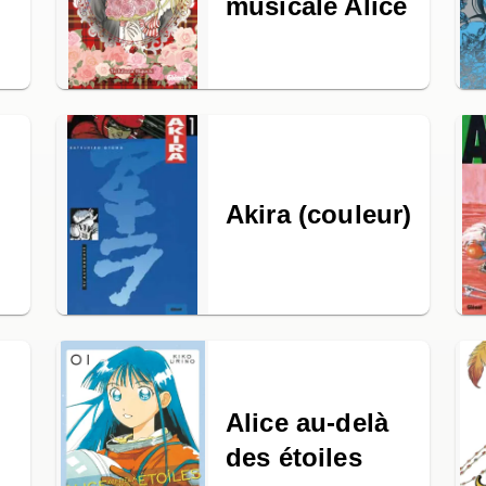
musicale Alice
Akira (couleur)
Alice au-delà
des étoiles