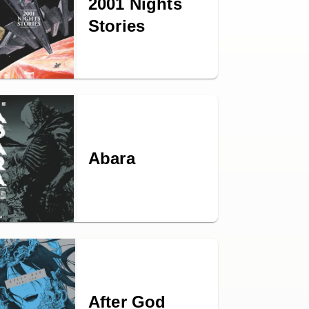
2001 Nights
Stories
Abara
After God