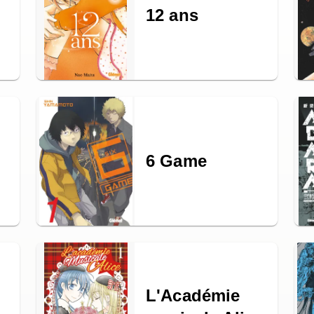
12 ans
6 Game
L'Académie