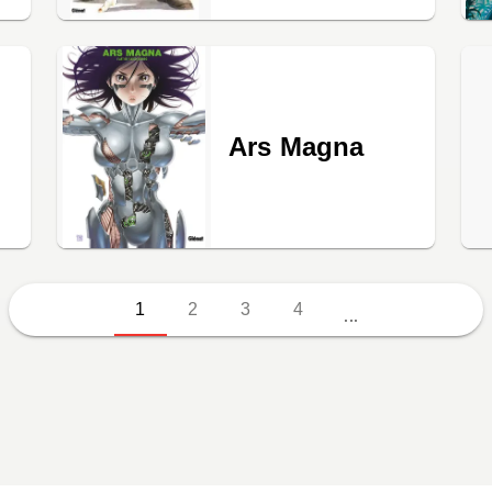
Ars Magna
1
2
3
4
...