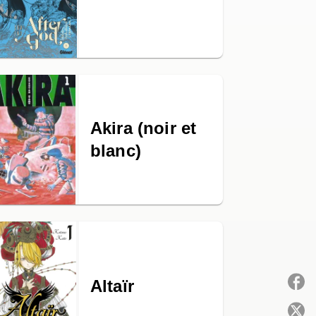
Akira (noir et
blanc)
Altaïr
P