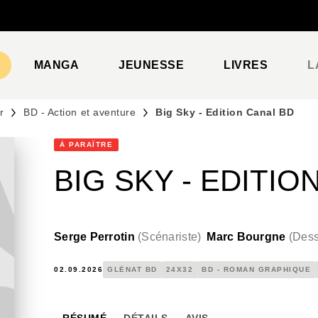
PIED DE PAGE
MANGA
JEUNESSE
LIVRES
L
r
BD - Action et aventure
Big Sky - Edition Canal BD
À PARAÎTRE
BIG SKY - EDITIO
Serge Perrotin
(
Scénariste
)
Marc Bourgne
(
Dess
02.09.2026
GLÉNAT BD
24X32
BD - ROMAN GRAPHIQUE