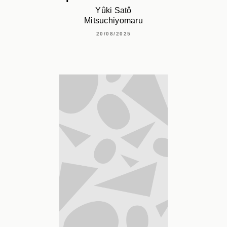
Yûki Satô
Mitsuchiyomaru
20/08/2025