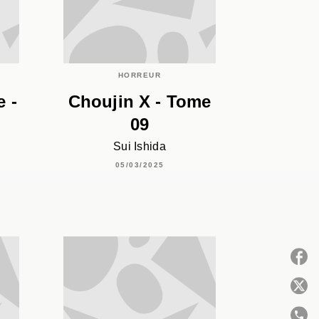
HORREUR
 -
Choujin X - Tome
09
Sui Ishida
05/03/2025
P