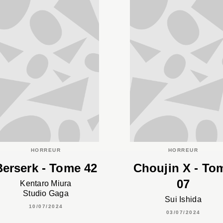
HORREUR
HORREUR
Berserk - Tome 42
Choujin X - To
07
Kentaro Miura
Studio Gaga
Sui Ishida
10/07/2024
03/07/2024