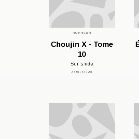
HORREUR
Choujin X - Tome
10
Sui Ishida
27/08/2025