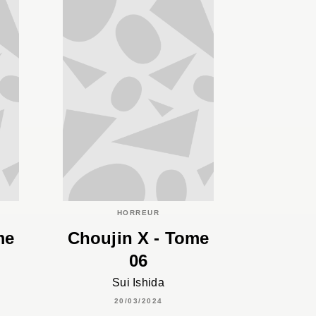
HORREUR
me
Choujin X - Tome
06
Sui Ishida
20/03/2024