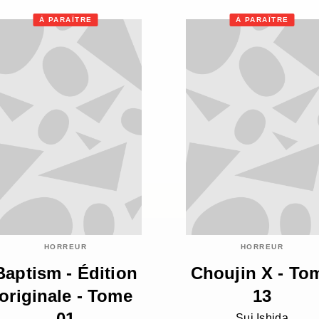
À PARAÎTRE
À PARAÎTRE
HORREUR
HORREUR
Baptism - Édition
Choujin X - To
originale - Tome
13
01
Sui Ishida