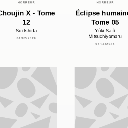
HORREUR
HORREUR
Choujin X - Tome
Éclipse humaine
12
Tome 05
Sui Ishida
Yûki Satô
Mitsuchiyomaru
04/02/2026
05/11/2025