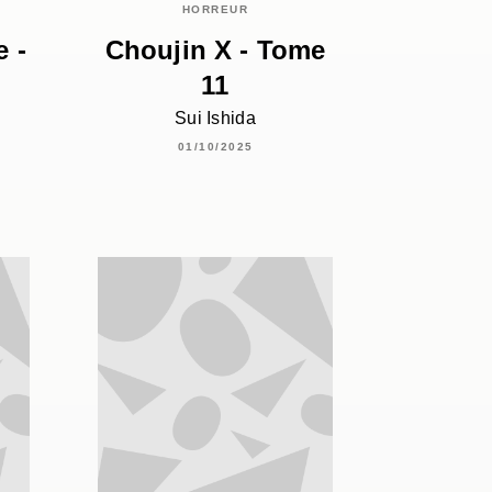
HORREUR
 -
Choujin X - Tome
11
Sui Ishida
01/10/2025