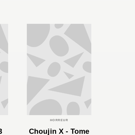
HORREUR
3
Choujin X - Tome