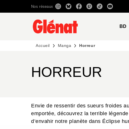
Nos réseaux
MENU
RECHERCHE
CONTENU
BD
Accueil
Manga
Horreur
HORREUR
Envie de ressentir des sueurs froides au
emportée, découvrez la terrible légen
d’envahir notre planète dans Éclipse h