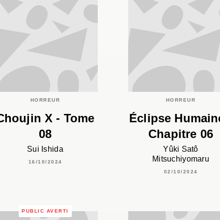
HORREUR
HORREUR
Choujin X - Tome
Éclipse Humain
08
Chapitre 06
Sui Ishida
Yûki Satô
Mitsuchiyomaru
16/10/2024
02/10/2024
PUBLIC AVERTI