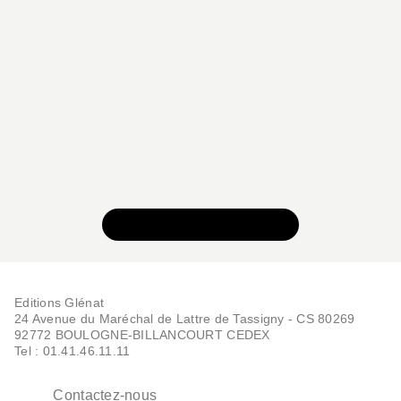
VOIR TOUTE LA SÉRIE
Editions Glénat
24 Avenue du Maréchal de Lattre de Tassigny - CS 80269
92772 BOULOGNE-BILLANCOURT CEDEX
Tel : 01.41.46.11.11
Contactez-nous