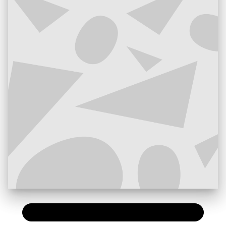
PAPIER
7,20 €