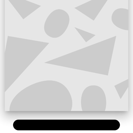
PAPIER
7,20 €