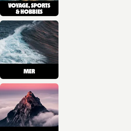
SCIENCES ET HISTOIRE
Une histoire de la
navigation au féminin
Sandrine Pierrefeu
03/06/2026
NOUVEAUTÉ
MONTAGNE
Crashs au mont Blanc
(poche)
Françoise Rey
03/06/2026