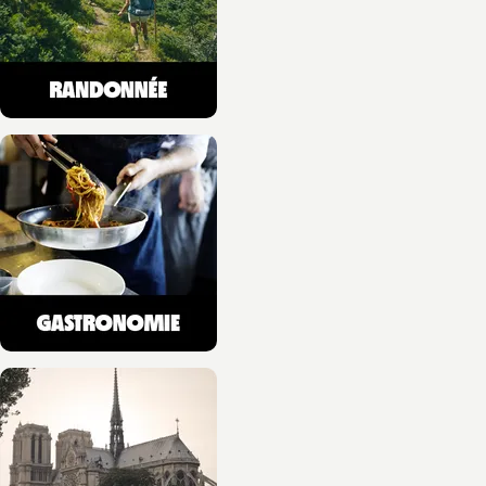
MONTAGNE
Purée magique,
recettes de traileurs
Julien Azuar
Olivier Wyart
10/06/2026
NOUVEAUTÉ
VOYAGES, SPORT ET HOBBIES
Etapes T05
10/06/2026
NOUVEAUTÉ
SCIENCES ET HISTOIRE
Une histoire de la
navigation au féminin
Sandrine Pierrefeu
03/06/2026
NOUVEAUTÉ
MONTAGNE
Crashs au mont Blanc
(poche)
Françoise Rey
03/06/2026
NOUVEAUTÉ
MONTAGNE