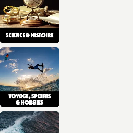
navigation au féminin
Sandrine Pierrefeu
03/06/2026
NOUVEAUTÉ
MONTAGNE
Crashs au mont Blanc
(poche)
Françoise Rey
03/06/2026
NOUVEAUTÉ
MONTAGNE
Insectes en Montagne
(2e ed)
Blandine Delenatte
05/08/2026
NOUVEAUTÉ
VOYAGES, SPORT ET HOBBIES
Agenda montagne 2027
Ji-Young Demol Park
01/07/2026
NOUVEAUTÉ
RANDONNÉE
Montagnes du Jura, les