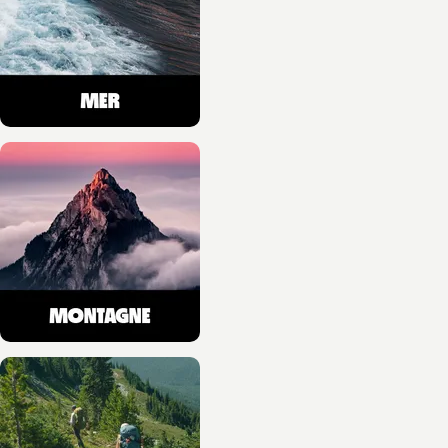
plus belles
randonnée…
Guy Mazuez
Jean-Luc Girod
17/06/2026
NOUVEAUTÉ
VOYAGES, SPORT ET HOBBIES
Une histoire du mont
Blanc
Hervé Bodeau
10/06/2026
NOUVEAUTÉ
VOYAGES, SPORT ET HOBBIES
Une histoire du
parapente
Michel Ferrer
10/06/2026
NOUVEAUTÉ
GASTRONOMIE
Christian Têtedoie. Le
goût du partage
Christian Têtedoie
Jean-Baptiste Cocagne
10/06/2026
NOUVEAUTÉ