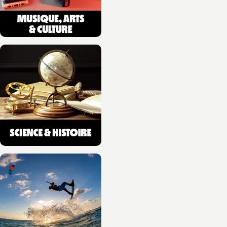
VOYAGES, SPORT ET HOBBIES
Une histoire du
parapente
Michel Ferrer
10/06/2026
NOUVEAUTÉ
GASTRONOMIE
Christian Têtedoie. Le
goût du partage
Christian Têtedoie
Jean-Baptiste Cocagne
10/06/2026
NOUVEAUTÉ
MONTAGNE
Purée magique,
recettes de traileurs
Julien Azuar
Olivier Wyart
10/06/2026
NOUVEAUTÉ
VOYAGES, SPORT ET HOBBIES
Etapes T05
10/06/2026
NOUVEAUTÉ