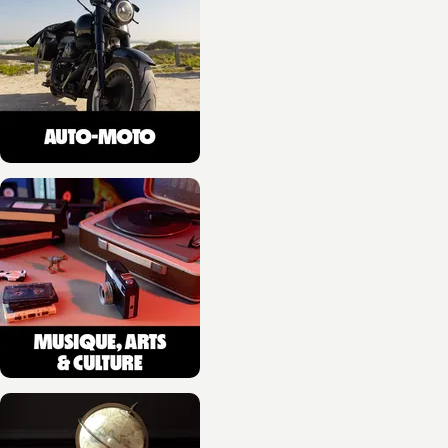
parapente
Michel Ferrer
10/06/2026
NOUVEAUTÉ
GASTRONOMIE
Christian Têtedoie. Le
goût du partage
Christian Têtedoie
Jean-Baptiste Cocagne
10/06/2026
NOUVEAUTÉ
MONTAGNE
Purée magique,
recettes de traileurs
Julien Azuar
Olivier Wyart
10/06/2026
NOUVEAUTÉ
VOYAGES, SPORT ET HOBBIES
Etapes T05
10/06/2026
NOUVEAUTÉ
SCIENCES ET HISTOIRE
Une histoire de la