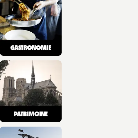
Blandine Delenatte
05/08/2026
NOUVEAUTÉ
VOYAGES, SPORT ET HOBBIES
Agenda montagne 2027
Ji-Young Demol Park
01/07/2026
NOUVEAUTÉ
RANDONNÉE
Montagnes du Jura, les
plus belles
randonnée…
Guy Mazuez
Jean-Luc Girod
17/06/2026
NOUVEAUTÉ
VOYAGES, SPORT ET HOBBIES
Une histoire du mont
Blanc
Hervé Bodeau
10/06/2026
NOUVEAUTÉ
VOYAGES, SPORT ET HOBBIES
Une histoire du