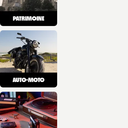
Insectes en Montagne
(2e ed)
Blandine Delenatte
05/08/2026
NOUVEAUTÉ
VOYAGES, SPORT ET HOBBIES
Agenda montagne 2027
Ji-Young Demol Park
01/07/2026
NOUVEAUTÉ
RANDONNÉE
Montagnes du Jura, les
plus belles
randonnée…
Guy Mazuez
Jean-Luc Girod
17/06/2026
NOUVEAUTÉ
VOYAGES, SPORT ET HOBBIES
Une histoire du mont
Blanc
Hervé Bodeau
10/06/2026
NOUVEAUTÉ