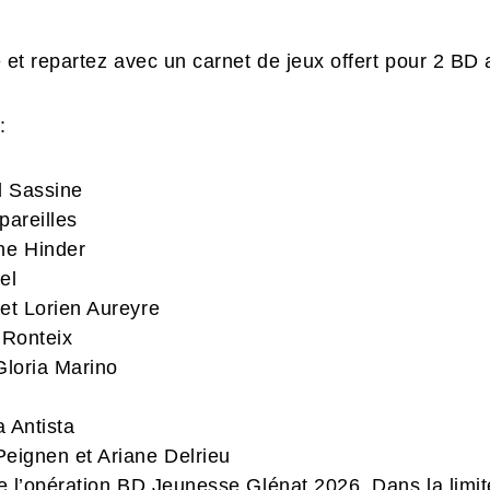
 et repartez avec un carnet de jeux offert pour 2 BD 
:
d Sassine
areilles
ine Hinder
el
et
Lorien Aureyre
 Ronteix
Gloria Marino
 Antista
Peignen et Ariane Delrieu
e l’opération BD Jeunesse Glénat 2026. Dans la limit