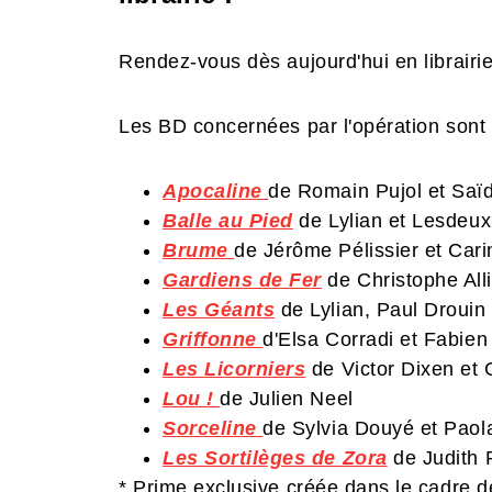
Rendez-vous dès aujourd'hui en librairie
Les BD concernées par l'opération sont 
Apocaline
de Romain Pujol et Saï
Balle au Pied
de Lylian
et
Lesdeuxp
Brume
de Jérôme Pélissier et Car
Gardiens de Fer
de Christophe Alli
Les Géants
de Lylian, Paul Drouin
Griffonne
d'Elsa Corradi et Fabien
Les Licorniers
de Victor Dixen et 
Lou !
de Julien Neel
Sorceline
de Sylvia Douyé et Paola
Les Sortilèges de Zora
de Judith 
* Prime exclusive créée dans le cadre d