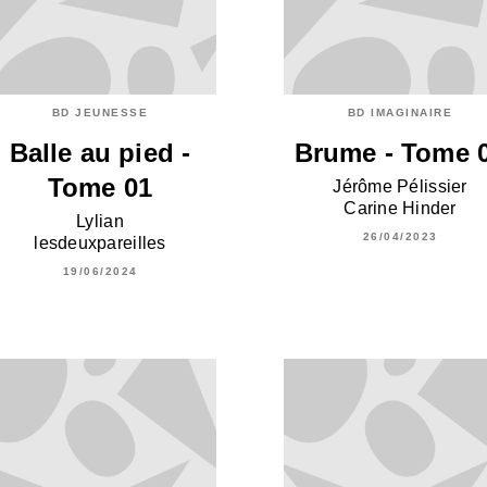
BD JEUNESSE
BD IMAGINAIRE
Balle au pied -
Brume - Tome 
Tome 01
Jérôme Pélissier
Carine Hinder
Lylian
26/04/2023
lesdeuxpareilles
19/06/2024