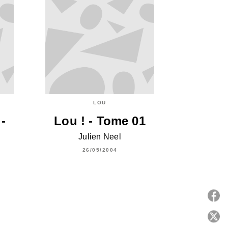
LOU
-
Lou ! - Tome 01
Julien Neel
26/05/2004
P