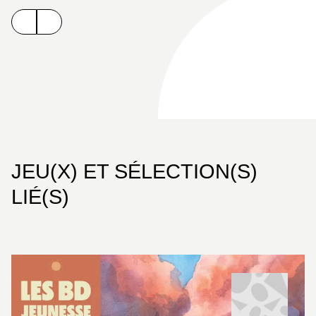
catalogue Glénat avec une série désopilante
mettant en scène une petite héroïne forte, drôle et
attachante qui évolue dans univers hors du temps.
Le dessin très doux et soigné de Carine Hinder et le
scénario rythmé de Jérôme Pélissier font de cette
trilogie la série jeunesse de la rentrée à ne pas
manquer !
JEU(X) ET SÉLECTION(S)
LIÉ(S)