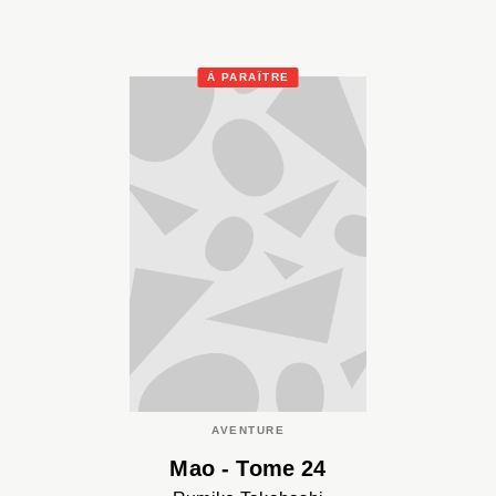
À PARAÎTRE
AVENTURE
Mao - Tome 24