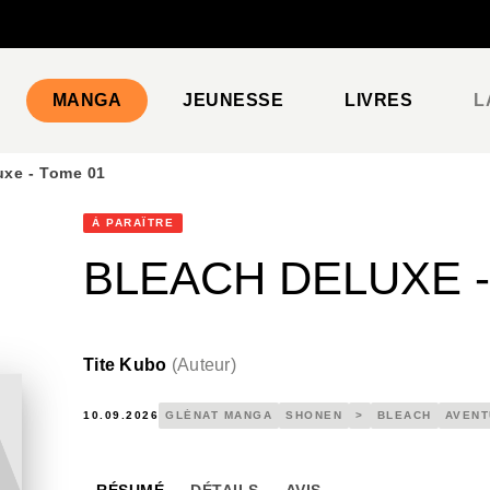
PIED DE PAGE
MANGA
JEUNESSE
LIVRES
L
uxe - Tome 01
À PARAÎTRE
BLEACH DELUXE -
Tite Kubo
(
Auteur
)
10.09.2026
GLÉNAT MANGA
SHONEN
>
BLEACH
AVENT