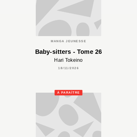
MANGA JEUNESSE
Baby-sitters - Tome 26
Hari Tokeino
18/11/2026
À PARAÎTRE