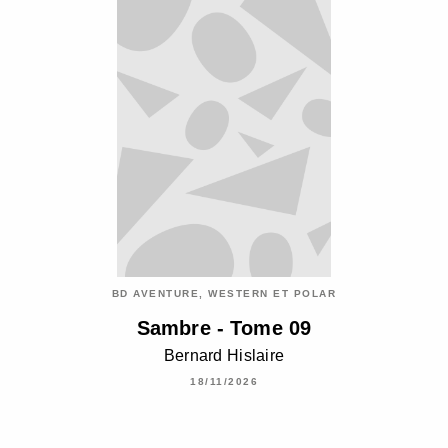
BD AVENTURE, WESTERN ET POLAR
Sambre - Tome 09
Bernard Hislaire
18/11/2026