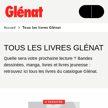
MENU
RECHERCHE
CONTENU
PIED DE PAGE
Accueil
Tous les livres Glénat
TOUS LES LIVRES GLÉNAT
Quelle sera votre prochaine lecture ? Bandes
dessinées, manga, livres et livres jeunesse :
retrouvez ici tous les livres du catalogue Glénat.
À PARAÎTRE