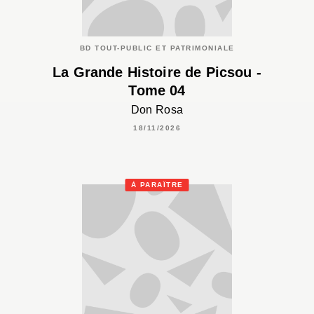
BD TOUT-PUBLIC ET PATRIMONIALE
La Grande Histoire de Picsou -
Tome 04
Don Rosa
18/11/2026
À PARAÎTRE