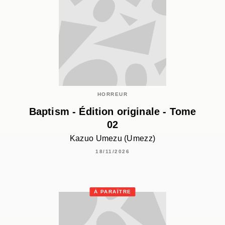
HORREUR
Baptism - Édition originale - Tome
02
Kazuo Umezu (Umezz)
18/11/2026
À PARAÎTRE