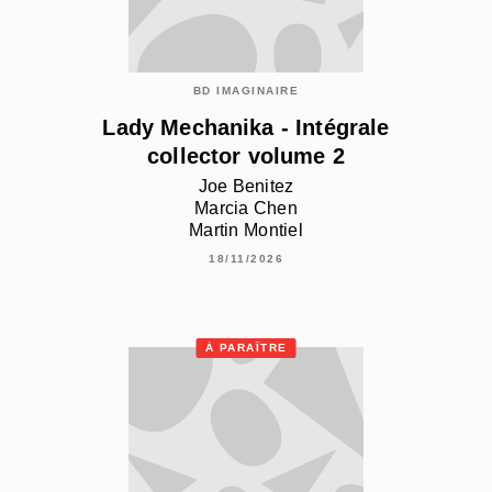
BD IMAGINAIRE
Lady Mechanika - Intégrale
collector volume 2
Joe Benitez
Marcia Chen
Martin Montiel
18/11/2026
À PARAÎTRE