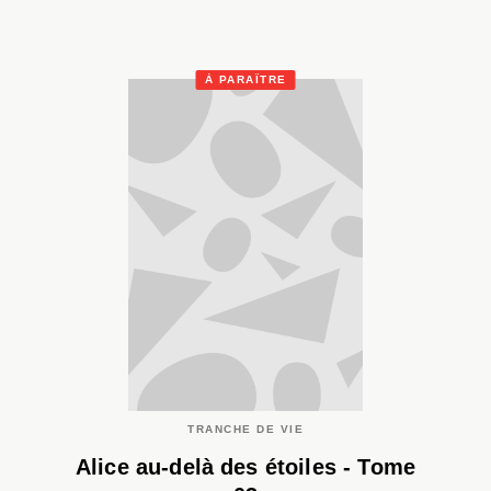
À PARAÎTRE
TRANCHE DE VIE
Alice au-delà des étoiles - Tome