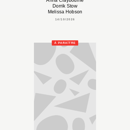
Anna Claybourne
Dorrik Stow
Melissa Hobson
14/10/2026
À PARAÎTRE