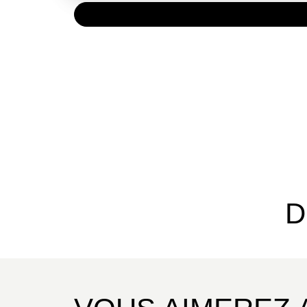
PAPIER
36,00 
D