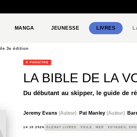
PIED DE PAGE
MANGA
JEUNESSE
LIVRES
L
ile 3e édition
À PARAÎTRE
LA BIBLE DE LA V
Du débutant au skipper, le guide de r
Jeremy Evans
(
Auteur
)
Pat Manley
(
Auteur
)
Bar
14.10.2026
GLÉNAT LIVRES
VOILE
MER
VOYAGES, SPO