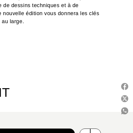
e de dessins techniques et à de
nouvelle édition vous donnera les clés
 au large.
IT
P
C