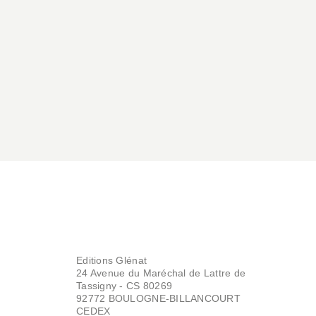
MER
Des gréements et
des voiles
Patrick Benoiton
Jean-Benoît Héron
15/05/2024
Editions Glénat
24 Avenue du Maréchal de Lattre de
Tassigny - CS 80269
92772 BOULOGNE-BILLANCOURT
CEDEX