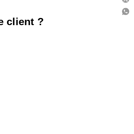
 client ?
C