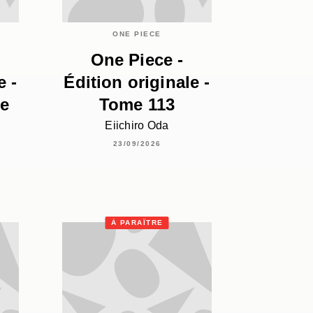
ONE PIECE
One Piece -
e -
Édition originale -
re
Tome 113
Eiichiro Oda
23/09/2026
À PARAÎTRE