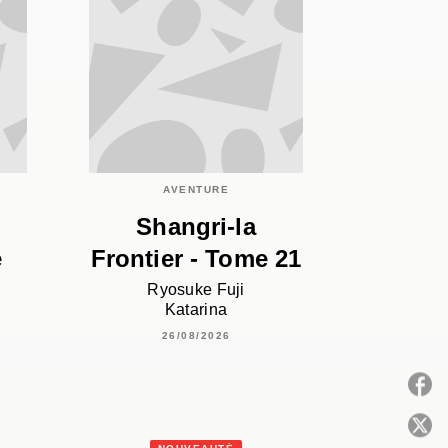
AVENTURE
Shangri-la
e
Frontier - Tome 21
Ryosuke Fuji
Katarina
26/08/2026
P