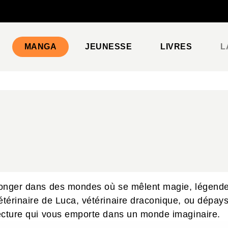
PIED DE PAGE
MANGA
JEUNESSE
LIVRES
L
 plonger dans des mondes où se mêlent magie, légend
vétérinaire de Luca, vétérinaire draconique, ou dépay
 lecture qui vous emporte dans un monde imaginaire.