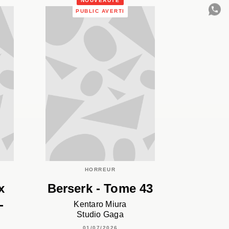
NOUVEAUTÉ
PUBLIC AVERTI
C
HORREUR
x
Berserk - Tome 43
-
Kentaro Miura
Studio Gaga
01/07/2026