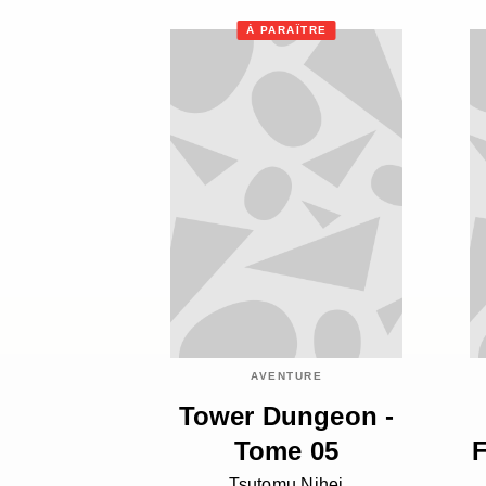
À PARAÎTRE
AVENTURE
Tower Dungeon -
Tome 05
F
Tsutomu Nihei