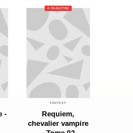
À PARAÎTRE
FANTASY
e -
Requiem,
chevalier vampire
- Tome 02