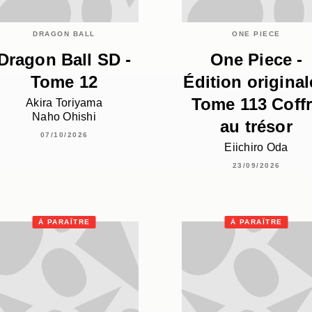
DRAGON BALL
ONE PIECE
Dragon Ball SD -
One Piece -
Tome 12
Édition original
Tome 113 Coff
Akira Toriyama
Naho Ohishi
au trésor
07/10/2026
Eiichiro Oda
23/09/2026
À PARAÎTRE
À PARAÎTRE