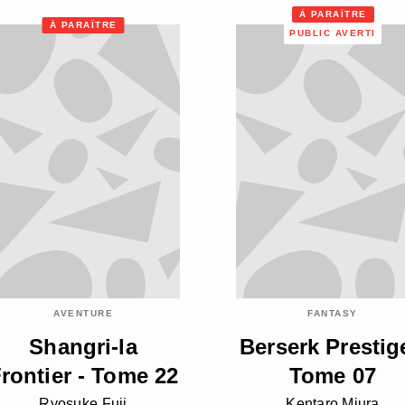
À PARAÎTRE
À PARAÎTRE
PUBLIC AVERTI
AVENTURE
FANTASY
Shangri-la
Berserk Prestig
rontier - Tome 22
Tome 07
Ryosuke Fuji
Kentaro Miura