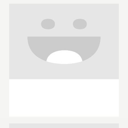
Dorothea Ackroyd
Sandrine Acquistapace