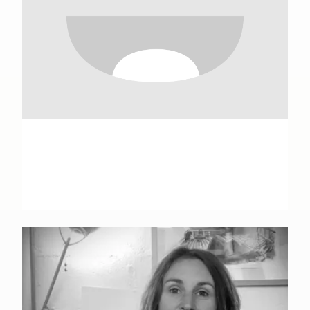
Farid Abdelouahab