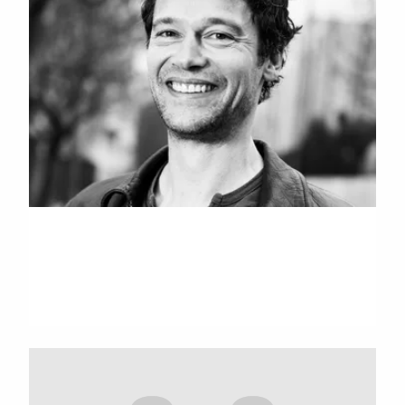
'Fane