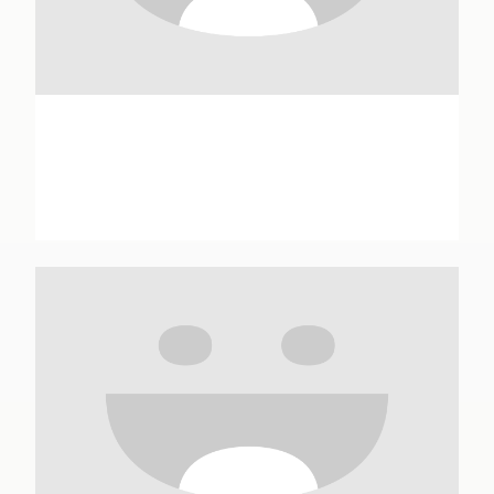
Gwenaëlle Abolivier