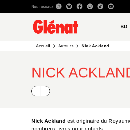
Nos réseaux
MENU
RECHERCHE
CONTENU
BD
Accueil
Auteurs
Nick Ackland
NICK ACKLAN
Nick Ackland
est originaire du Royaume
nombreux livres pour enfants.