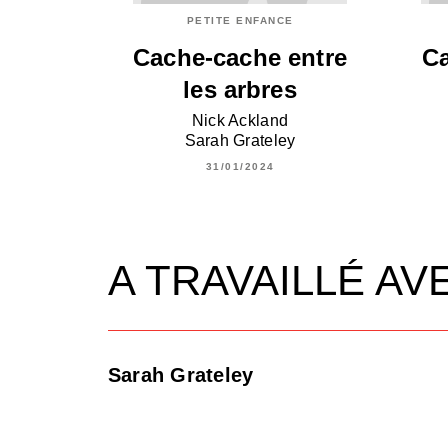
PETITE ENFANCE
Cache-cache entre
C
les arbres
Nick Ackland
Sarah Grateley
31/01/2024
A TRAVAILLÉ AV
Sarah Grateley