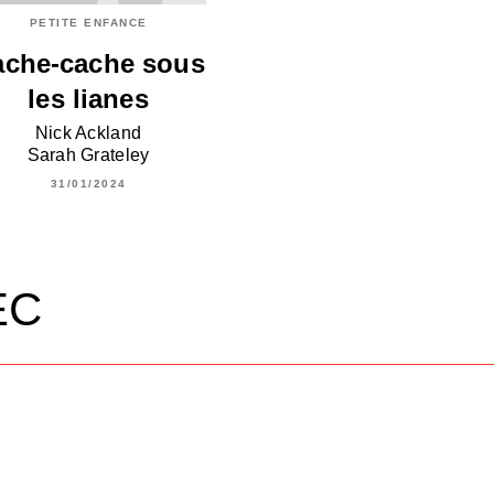
PETITE ENFANCE
ache-cache sous
les lianes
Nick Ackland
Sarah Grateley
31/01/2024
EC