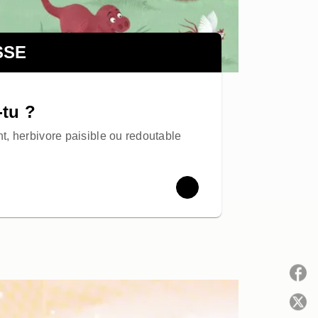
SSE
-tu ?
, herbivore paisible ou redoutable
P