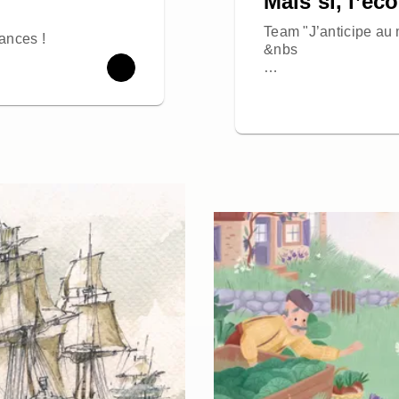
Mais si, l’éc
Team "J’anticipe au
ances !
&nbs
…