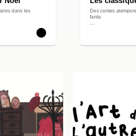
r Noël
Les classique
aires dans les
Des contes atempore
fanta
…