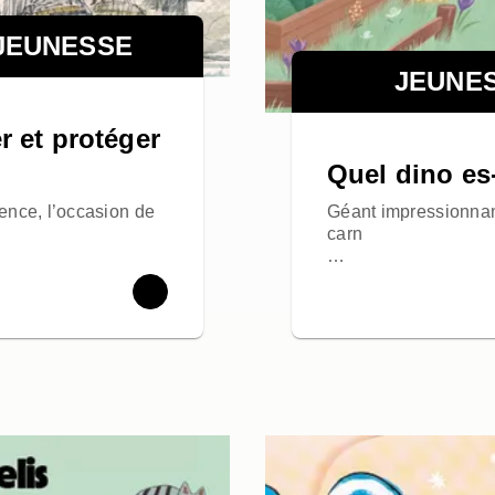
 JEUNESSE
JEUNE
r et protéger
Quel dino es
ence, l’occasion de
Géant impressionnant
carn
…