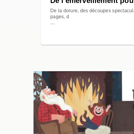
De l'émerveillement pou
De la dorure, des découpes spectacul
pages, d
…