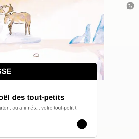
C
SSE
ël des tout-petits
rton, ou animés... votre tout-petit t