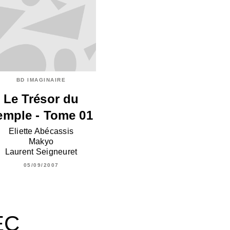
BD IMAGINAIRE
Le Trésor du
emple - Tome 01
Eliette Abécassis
Makyo
Laurent Seigneuret
05/09/2007
EC