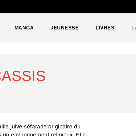
PIED DE PAGE
MANGA
JEUNESSE
LIVRES
L
CASSIS
le juive séfarade originaire du
 un environnement religieux. Elle