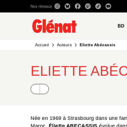
Nos réseaux
MENU
RECHERCHE
CONTENU
BD
Accueil
Auteurs
Eliette Abécassis
ELIETTE ABÉ
Née en 1969 à Strasbourg dans une famil
Maroc,
Éliette ABECASSIS
évolue dans