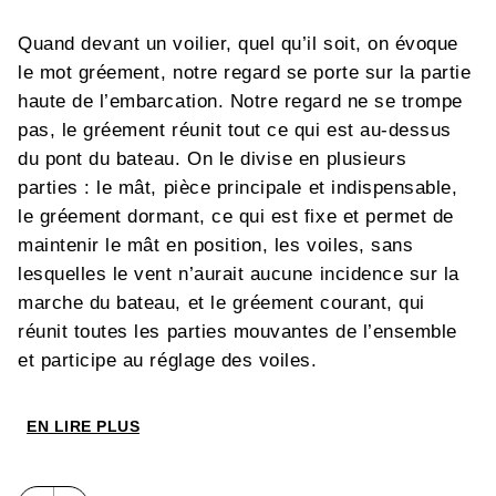
Quand devant un voilier, quel qu’il soit, on évoque
le mot gréement, notre regard se porte sur la partie
haute de l’embarcation. Notre regard ne se trompe
pas, le gréement réunit tout ce qui est au-dessus
du pont du bateau. On le divise en plusieurs
parties : le mât, pièce principale et indispensable,
le gréement dormant, ce qui est fixe et permet de
maintenir le mât en position, les voiles, sans
lesquelles le vent n’aurait aucune incidence sur la
marche du bateau, et le gréement courant, qui
réunit toutes les parties mouvantes de l’ensemble
et participe au réglage des voiles.
Pour mieux saisir la façon dont tout cela
fonctionne, nous allons explorer ce monde qui peut
EN LIRE PLUS
paraître obscur et compliqué afin de le rendre
limpide en montrant sa complexité somme toute