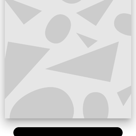
PAPIER
35,50 €