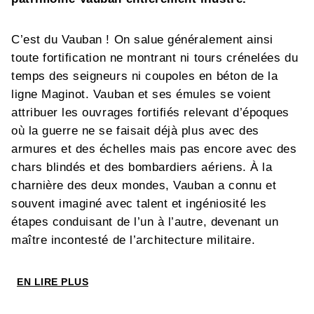
C’est du Vauban !
On salue généralement ainsi
toute fortification ne montrant ni tours crénelées du
temps des seigneurs ni coupoles en béton de la
ligne Maginot. Vauban et ses émules se voient
attribuer les ouvrages fortifiés relevant d’époques
où la guerre ne se faisait déjà plus avec des
armures et des échelles mais pas encore avec des
chars blindés et des bombardiers aériens.
À la
charnière des deux mondes, Vauban a connu et
souvent imaginé avec talent et ingéniosité les
étapes conduisant de l’un à l’autre, devenant un
maître incontesté de l’architecture militaire.
Sa charge de Commissaire Général des
Fortifications, ses nombreux écrits et les échanges
EN LIRE PLUS
épistolaires qu’il a laissés fournissent un
témoignage exceptionnel sur un moment clé des