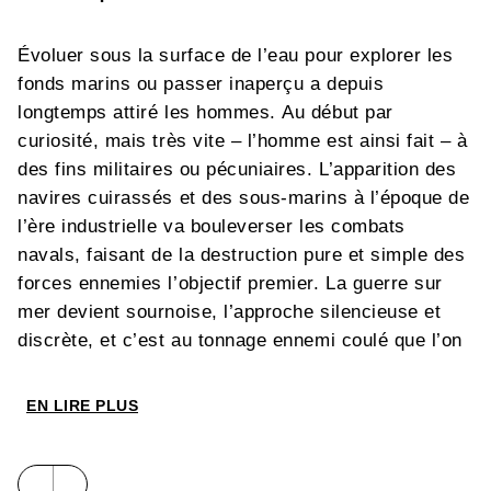
Évoluer sous la surface de l’eau pour explorer les
fonds marins ou passer inaperçu a depuis
longtemps attiré les hommes. Au début par
curiosité, mais très vite – l’homme est ainsi fait – à
des fins militaires ou pécuniaires. L’apparition des
navires cuirassés et des sous-marins à l’époque de
l’ère industrielle va bouleverser les combats
navals, faisant de la destruction pure et simple des
forces ennemies l’objectif premier. La guerre sur
mer devient sournoise, l’approche silencieuse et
discrète, et c’est au tonnage ennemi coulé que l’on
mesure les victoires. Le
Hunley
(1863) sera le
premier sous-marin à couler un navire de
EN LIRE PLUS
e
guerre. Pendant les deux guerres mondiales du XX
siècle, les sous-marins seront une arme redoutable
et les batailles sous-marines décisives, à l’instar