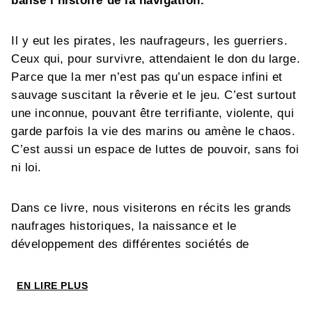
balise l’histoire de la navigation.
Il y eut les pirates, les naufrageurs, les guerriers.
Ceux qui, pour survivre, attendaient le don du large.
Parce que la mer n’est pas qu’un espace infini et
sauvage suscitant la rêverie et le jeu. C’est surtout
une inconnue, pouvant être terrifiante, violente, qui
garde parfois la vie des marins ou amène le chaos.
C’est aussi un espace de luttes de pouvoir, sans foi
ni loi.
Dans ce livre, nous visiterons en récits les grands
naufrages historiques, la naissance et le
développement des différentes sociétés de
sauvetage en Europe, la coopération mondiale,
l’évolution de l’équipement qui a rendu possible
EN LIRE PLUS
cette évolution, du premier canot aux balises en