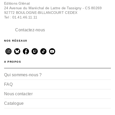
Editions Glénat
24 Avenue du Maréchal de Lattre de Tassigny - CS 80269
92772 BOULOGNE-BILLANCOURT CEDEX
Tel : 01.41.46.11.11
MER
Une histoire du cap
Horn
Contactez-nous
Patrick Benoiton
23/10/2024
NOS RÉSEAUX
A PROPOS
Qui sommes-nous ?
FAQ
MER
Nous contacter
Des gréements et des
voiles
Patrick Benoiton
Catalogue
Jean-Benoît Héron
15/05/2024