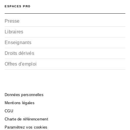
ESPACES PRO
Presse
Libraires
Enseignants
Droits dérivés
AUTO-MOTO
Des courses et des
phares
Offres d'emploi
Jean-Benoît Héron
Patrick Benoiton
19/10/2022
Données personnelles
Mentions légales
CGU
Charte de référencement
Paramétrez vos cookies