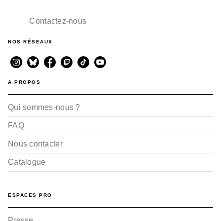
14/10/2026
Contactez-nous
NOS RÉSEAUX
A PROPOS
Qui sommes-nous ?
MER
Des gréements et des
voiles
FAQ
Patrick Benoiton
Jean-Benoît Héron
Nous contacter
15/05/2024
Catalogue
ESPACES PRO
Presse