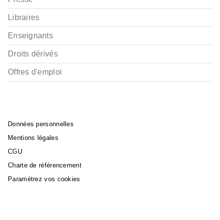
Libraires
MER
Enseignants
Manuel décomplexé de
navigation
Laetitia Ayrault
Droits dérivés
04/05/2022
Offres d'emploi
Données personnelles
Mentions légales
CGU
MER
Charte de référencement
Yachting !
Paramétrez vos cookies
Olivier Le Carrer
14/11/2012