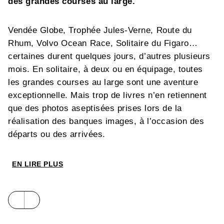
des grandes courses au large.
Vendée Globe, Trophée Jules-Verne, Route du
Rhum, Volvo Ocean Race, Solitaire du Figaro…
certaines durent quelques jours, d’autres plusieurs
mois. En solitaire, à deux ou en équipage, toutes
les grandes courses au large sont une aventure
exceptionnelle. Mais trop de livres n’en retiennent
que des photos aseptisées prises lors de la
réalisation des banques images, à l’occasion des
départs ou des arrivées.
Ce livre se base sur les témoignages des skippers
EN LIRE PLUS
et sur les clichés qu’ils ont pris durant leurs
courses. Les selfies au passage du cap Horn, les
photos d’albatros, la houle grise du Grand Sud, les
jours de Noël seul à bord, les couchers de soleil