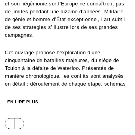
et son hégémonie sur l’Europe ne connaîtront pas
de limites pendant une dizaine d’années. Militaire
de génie et homme d’État exceptionnel, l’art subtil
de ses stratégies s’illustre lors de ses grandes
campagnes.
Cet ouvrage propose l’exploration d’une
cinquantaine de batailles majeures, du siège de
Toulon à la défaite de Waterloo. Présentés de
manière chronologique, les conflits sont analysés
en détail : déroulement de chaque étape, schémas
clairs des forces en présence et bilans des pertes.
Car au-delà de son rôle d’instrument de conquête,
EN LIRE PLUS
la Grande Armée incarne l’expression la plus
accomplie du génie militaire napoléonien.
Passionnant et superbement illustré, ce Grand