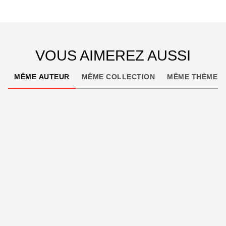
Atlas est un ouvrage qui se révèle indispensable à
tous ceux qui veulent partir à la découverte des
plus belles batailles de Napoléon. Il est préfacé par
Jean Tulard, grand historien et spécialiste
VOUS AIMEREZ AUSSI
incontournable de l’histoire napoléonienne.
MÊME AUTEUR
MÊME COLLECTION
MÊME THÈME