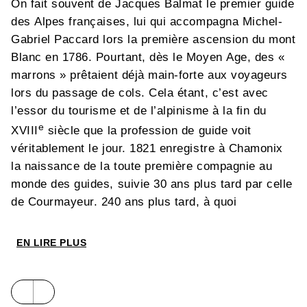
On fait souvent de Jacques Balmat le premier guide
des Alpes françaises, lui qui accompagna Michel-
Gabriel Paccard lors la première ascension du mont
Blanc en 1786. Pourtant, dès le Moyen Age, des «
marrons » prêtaient déjà main-forte aux voyageurs
lors du passage de cols. Cela étant, c’est avec
l’essor du tourisme et de l’alpinisme à la fin du
e
XVIII
siècle que la profession de guide voit
véritablement le jour. 1821 enregistre à Chamonix
la naissance de la toute première compagnie au
monde des guides, suivie 30 ans plus tard par celle
de Courmayeur. 240 ans plus tard, à quoi
ressemble ce métier qui s’est féminisé très
tardivement ? Quels sont les défis et les mutations
EN LIRE PLUS
auxquels il est confronté ?