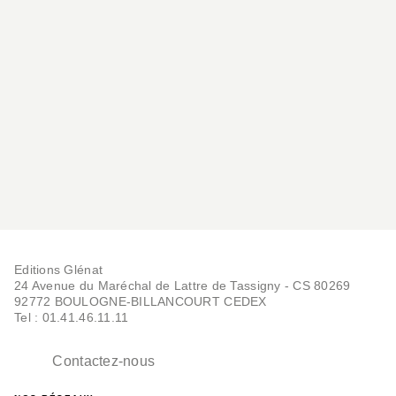
l’esthétique. Cet ouvrage se présente comme le
catalogue de ce musée imaginaire.
Editions Glénat
24 Avenue du Maréchal de Lattre de Tassigny - CS 80269
92772 BOULOGNE-BILLANCOURT CEDEX
Tel : 01.41.46.11.11
Contactez-nous