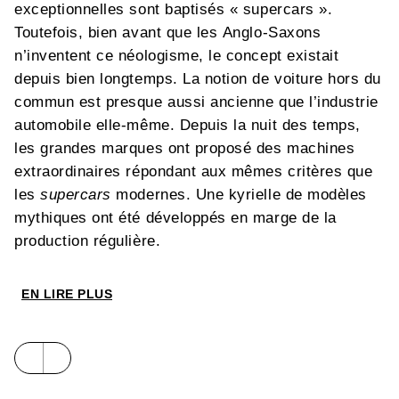
exceptionnelles sont baptisés « supercars ».
Toutefois, bien avant que les Anglo-Saxons
n’inventent ce néologisme, le concept existait
depuis bien longtemps. La notion de voiture hors du
commun est presque aussi ancienne que l’industrie
automobile elle-même. Depuis la nuit des temps,
les grandes marques ont proposé des machines
extraordinaires répondant aux mêmes critères que
les
supercars
modernes. Une kyrielle de modèles
mythiques ont été développés en marge de la
production régulière.
e
Dès l’aube du XX
EN LIRE PLUS
siècle, une poignée d’ingénieurs
et de constructeurs ont imaginé des versions
spéciales des modèles de grande diffusion. Ils
réunissaient déjà les mêmes caractéristiques que
les
supercars
: une technologie sophistiquée, des