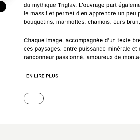
du mythique Triglav. L’ouvrage part égaleme
€
le massif et permet d’en apprendre un peu
bouquetins, marmottes, chamois, ours bru
Chaque image, accompagnée d’un texte bref e
ces paysages, entre puissance minérale et
randonneur passionné, amoureux de montag
beauté, ces pages vous guideront à la déco
sommets légendaires. Cet ouvrage est une in
EN LIRE PLUS
puissance, leur diversité — à travers les sai