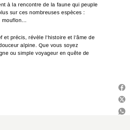
nt à la rencontre de la faune qui peuple
 plus sur ces nombreuses espèces :
n, mouflon…
t précis, révèle l’histoire et l’âme de
 douceur alpine. Que vous soyez
ne ou simple voyageur en quête de
uverte de lieux authentiques et de
vitation à ressentir les Alpes — leur
sons et les frontières.
P
C