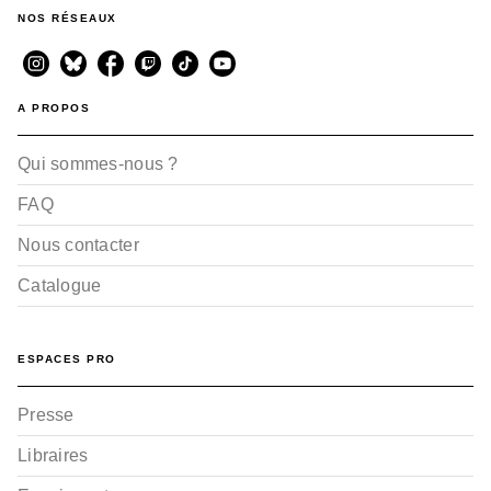
NOS RÉSEAUX
AVENTURE
Blue Giant Momentum -
Tome 02
Shinichi Ishizuka
Number 8
A PROPOS
18/03/2026
Qui sommes-nous ?
FAQ
Nous contacter
Catalogue
AVENTURE
ESPACES PRO
Blue Giant Momentum -
Tome 01
Shinichi Ishizuka
Presse
Number 8
17/09/2025
Libraires