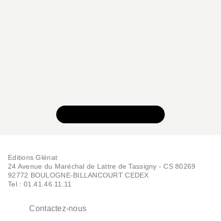
NOUVEAUTÉ
AVENTURE
Blue Giant Momentum -
Tome 03
VOIR TOUTE LA SÉRIE
Shinichi Ishizuka
Number 8
17/06/2026
Editions Glénat
24 Avenue du Maréchal de Lattre de Tassigny - CS 80269
92772 BOULOGNE-BILLANCOURT CEDEX
Tel : 01.41.46.11.11
Contactez-nous