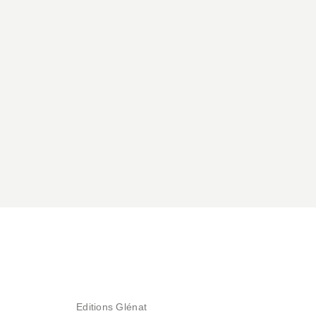
À PARAÎTRE
AVENTURE
Blue Giant
Momentum - Tome
04
Shinichi Ishizuka
Number 8
23/09/2026
NOUVEAUTÉ
Editions Glénat