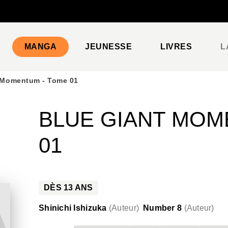
PIED DE PAGE
MANGA
JEUNESSE
LIVRES
L
 Momentum - Tome 01
BLUE GIANT MOM
01
DÈS
13
ANS
Shinichi Ishizuka
(
Auteur
)
Number 8
(
Auteur
)