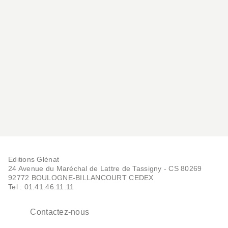
AUTO-MOTO
Enzo Ferrari La
biographie définitive
Luca Dal Monte
17/04/2024
Editions Glénat
24 Avenue du Maréchal de Lattre de Tassigny - CS 80269
92772 BOULOGNE-BILLANCOURT CEDEX
Tel : 01.41.46.11.11
Contactez-nous