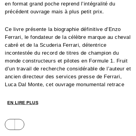
en format grand poche reprend l’intégralité du
précédent ouvrage mais à plus petit prix.
Ce livre présente la biographie définitive d’Enzo
Ferrari, le fondateur de la célèbre marque au cheval
cabré et de la Scuderia Ferrari, détentrice
incontestée du record de titres de champion du
monde constructeurs et pilotes en Formule 1. Fruit
d’un travail de recherche considérable de l’auteur et
ancien directeur des services presse de Ferrari,
Luca Dal Monte, cet ouvrage monumental retrace
avec force détails et anecdotes l’ascension d’
il
Commandatore
vers la gloire, en évoquant d’abord
EN LIRE PLUS
sa carrière de pilote de course dans l’écurie Alfa
Romeo, puis la fondation de l’entreprise Ferrari
Automobili et l’exceptionnelle épopée de son écurie
de course.