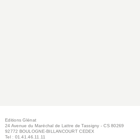
BD IMAGINAIRE
L'été fantôme - Poche
Elizabeth Holleville
19/06/2024
Editions Glénat
RÉCOMPENSÉ
24 Avenue du Maréchal de Lattre de Tassigny - CS 80269
92772 BOULOGNE-BILLANCOURT CEDEX
Tel : 01.41.46.11.11