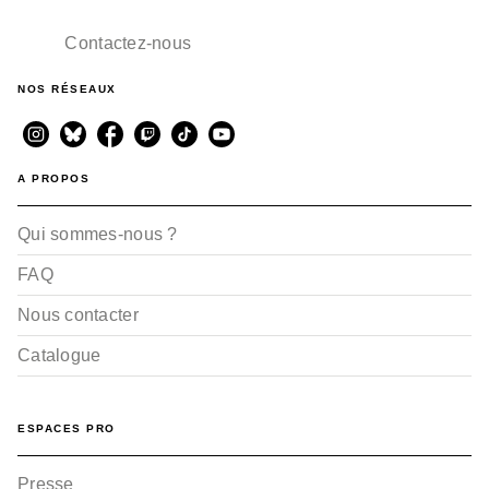
Contactez-nous
NOS RÉSEAUX
BD IMAGINAIRE
Immonde !
Elizabeth Holleville
A PROPOS
26/01/2022
Qui sommes-nous ?
FAQ
Nous contacter
Catalogue
BD IMAGINAIRE
ESPACES PRO
L'été fantôme
Elizabeth Holleville
25/04/2018
Presse