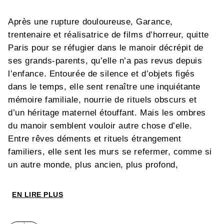
Après une rupture douloureuse, Garance,
trentenaire et réalisatrice de films d’horreur, quitte
Paris pour se réfugier dans le manoir décrépit de
ses grands-parents, qu’elle n’a pas revus depuis
l’enfance. Entourée de silence et d’objets figés
dans le temps, elle sent renaître une inquiétante
mémoire familiale, nourrie de rituels obscurs et
d’un héritage maternel étouffant. Mais les ombres
du manoir semblent vouloir autre chose d’elle.
Entre rêves déments et rituels étrangement
familiers, elle sent les murs se refermer, comme si
un autre monde, plus ancien, plus profond,
cherchait à percer la surface. Ce que sa famille
vénère depuis des générations n’est peut-être pas
EN LIRE PLUS
humain... et Garance pourrait bien être la clef d’un
héritage indicible.