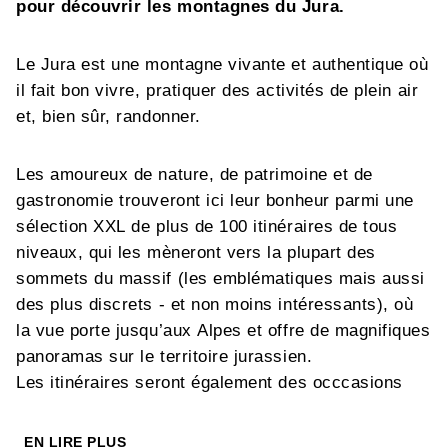
pour découvrir les montagnes du Jura.
Le Jura est une montagne vivante et authentique où
il fait bon vivre, pratiquer des activités de plein air
et, bien sûr, randonner.
Les amoureux de nature, de patrimoine et de
gastronomie trouveront ici leur bonheur parmi une
sélection XXL de plus de 100 itinéraires de tous
niveaux, qui les mèneront vers la plupart des
sommets du massif (les emblématiques mais aussi
des plus discrets - et non moins intéressants), où
la vue porte jusqu’aux Alpes et offre de magnifiques
panoramas sur le territoire jurassien.
Les itinéraires seront également des occcasions
parfaites pour partir à la découverte des
particularités de la région : des plateaux et alpages
EN LIRE PLUS