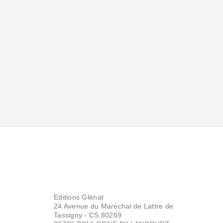
PATRIMOINE
Lavis des Alpes
Ji-Young Demol Park
Gaëlle Josse
27/08/2025
MONTAGNE
Des rives et des
Editions Glénat
crêtes
24 Avenue du Maréchal de Lattre de
Ji-Young Demol Park
Tassigny - CS 80269
03/06/2020