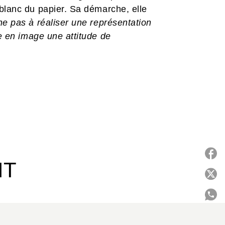
blanc du papier. Sa démarche, elle
e pas à réaliser une représentation
e en image une attitude de
IT
P
C