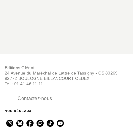
VOYAGES, SPORT ET HOBBIES
Agenda montagne 2027
Ji-Young Demol Park
01/07/2026
Editions Glénat
24 Avenue du Maréchal de Lattre de Tassigny - CS 80269
92772 BOULOGNE-BILLANCOURT CEDEX
Tel : 01.41.46.11.11
MONTAGNE
Contactez-nous
Des rives et des crêtes
Ji-Young Demol Park
03/06/2020
NOS RÉSEAUX