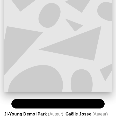
PAPIER
36,00 €
Ji-Young Demol Park
(
Auteur
)
Gaëlle Josse
(
Auteur
)