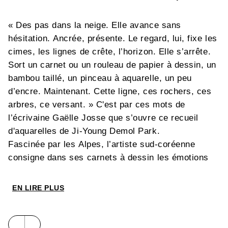
« Des pas dans la neige. Elle avance sans
hésitation. Ancrée, présente. Le regard, lui, fixe les
cimes, les lignes de crête, l’horizon. Elle s’arrête.
Sort un carnet ou un rouleau de papier à dessin, un
bambou taillé, un pinceau à aquarelle, un peu
d’encre. Maintenant. Cette ligne, ces rochers, ces
arbres, ce versant. » C'est par ces mots de
l’écrivaine Gaëlle Josse que s’ouvre ce recueil
d'aquarelles de Ji-Young Demol Park.
Fascinée par les Alpes, l’artiste sud-coréenne
consigne dans ses carnets à dessin les émotions
suscitées par les paysages qu’elle découvre lors de
ses randonnées. De retour à l’atelier, ces « notes »
EN LIRE PLUS
nourrissent le développement de grandes encres
composées de tracés vigoureux au calame, de lavis
éthérés et de vides omniprésents. « Ji-Young