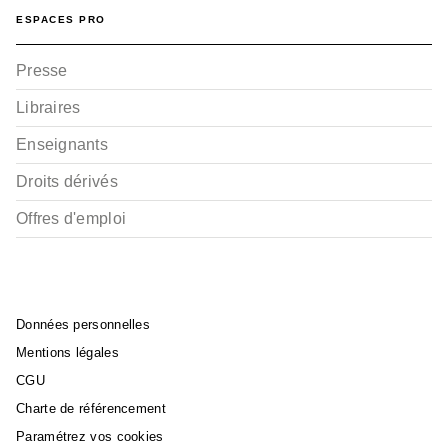
Agnès Yvan
ESPACES PRO
15/01/2025
Presse
Libraires
Enseignants
Droits dérivés
Offres d'emploi
ALBUMS, LIVRES À ÉCOUTER
Le voleur d'oreilles
Nadine Brun-Cosme
Christine Davenier
25/01/2023
Données personnelles
Mentions légales
CGU
Charte de référencement
Paramétrez vos cookies