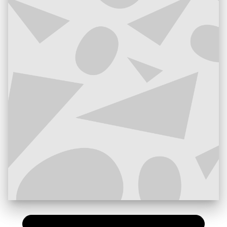
PAPIER
13,50 €