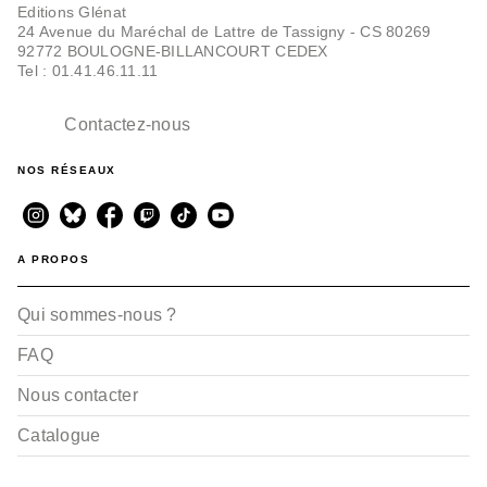
Editions Glénat
24 Avenue du Maréchal de Lattre de Tassigny - CS 80269
92772 BOULOGNE-BILLANCOURT CEDEX
Tel : 01.41.46.11.11
ALBUMS, LIVRES À ÉCOUTER
Les petites embrouilles
Contactez-nous
de Pipa et Mister Fi…
Martine Laffon
Caroline Laffon
NOS RÉSEAUX
Agnès Yvan
03/09/2025
A PROPOS
Qui sommes-nous ?
FAQ
Nous contacter
DOCUMENTAIRES ET LIVRES
D'ACTIVITÉS
Catalogue
Aliénor d'Aquitaine, la
reine aux deux couro…
Caroline Laffon