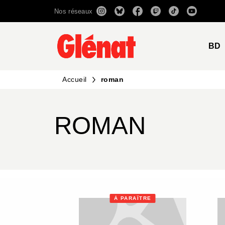
Nos réseaux
MENU
RECHERCHE
CONTENU
BD
Accueil
roman
ROMAN
À PARAÎTRE