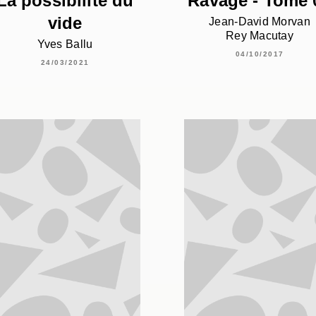
La possibilité du
Ravage - Tome 
vide
Jean-David Morvan
Rey Macutay
Yves Ballu
04/10/2017
24/03/2021