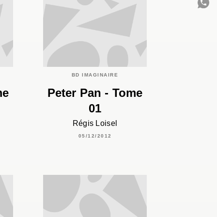
C
BD IMAGINAIRE
me
Peter Pan - Tome
01
Régis Loisel
05/12/2012