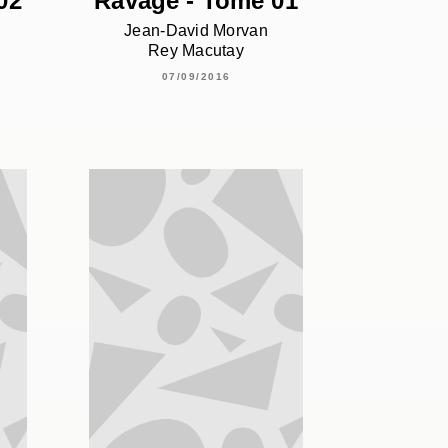
02
Ravage - Tome 01
Jean-David Morvan
Rey Macutay
07/09/2016