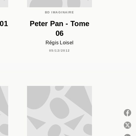
BD IMAGINAIRE
01
Peter Pan - Tome
06
Régis Loisel
05/12/2012
P