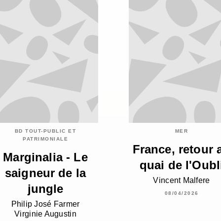
BD TOUT-PUBLIC ET
MER
PATRIMONIALE
France, retour 
Marginalia - Le
quai de l'Oubl
saigneur de la
Vincent Malfere
jungle
08/04/2026
Philip José Farmer
Virginie Augustin