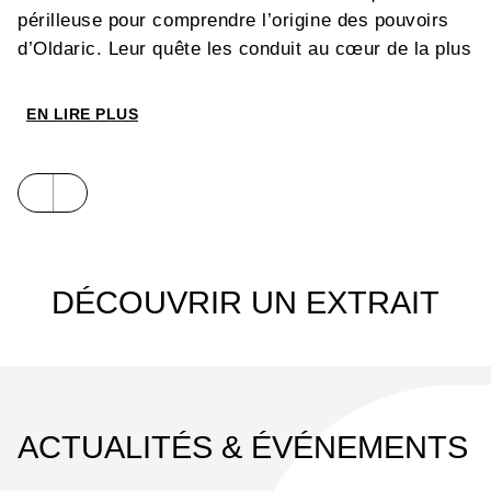
périlleuse pour comprendre l’origine des pouvoirs
d’Oldaric. Leur quête les conduit au cœur de la plus
ancienne maison de Paris, où sommeillent les
secrets d’un alchimiste légendaire et des énigmes
EN LIRE PLUS
capables de réveiller des forces qui les dépassent.
Prêtes à tout pour découvrir la vérité, elles
comprennent bientôt qu’une évidence s’impose :
certaines batailles ne peuvent se gagner qu’à
deux… et l’amitié pourrait bien devenir leur plus
grand pouvoir.
DÉCOUVRIR UN EXTRAIT
ACTUALITÉS & ÉVÉNEMENTS