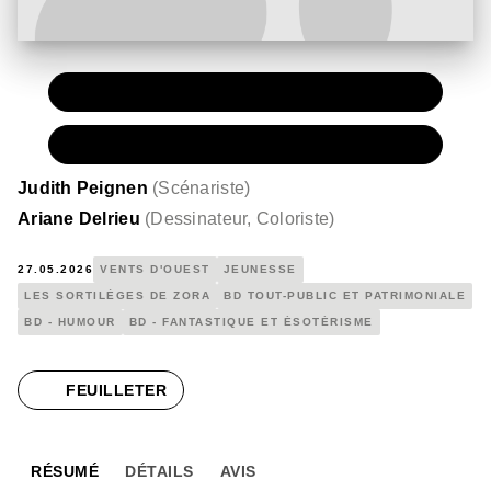
PAPIER
12,00 €
NUMÉRIQUE
6,99 €
Judith Peignen
(
Scénariste
)
Ariane Delrieu
(
Dessinateur, Coloriste
)
27.05.2026
VENTS D'OUEST
JEUNESSE
LES SORTILÈGES DE ZORA
BD TOUT-PUBLIC ET PATRIMONIALE
BD - HUMOUR
BD - FANTASTIQUE ET ÉSOTÉRISME
FEUILLETER
RÉSUMÉ
DÉTAILS
AVIS