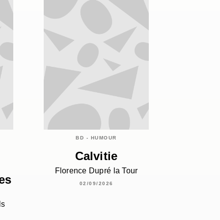
BD - HUMOUR
Calvitie
Florence Dupré la Tour
les
02/09/2026
ls