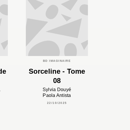
BD IMAGINAIRE
de
Sorceline - Tome
08
3
Sylvia Douyé
Paola Antista
22/10/2025