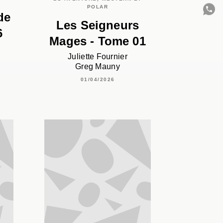
POLAR
de
Les Seigneurs
6
C
Mages - Tome 01
Juliette Fournier
Greg Mauny
01/04/2026