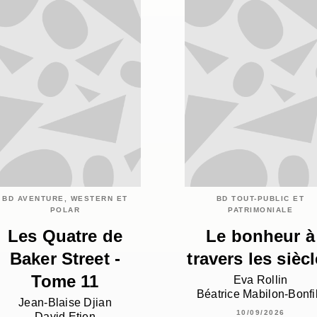
BD AVENTURE, WESTERN ET
BD TOUT-PUBLIC ET
POLAR
PATRIMONIALE
Les Quatre de
Le bonheur à
Baker Street -
travers les sièc
Tome 11
Eva Rollin
Béatrice Mabilon-Bonfi
Jean-Blaise Djian
10/09/2026
David Etien