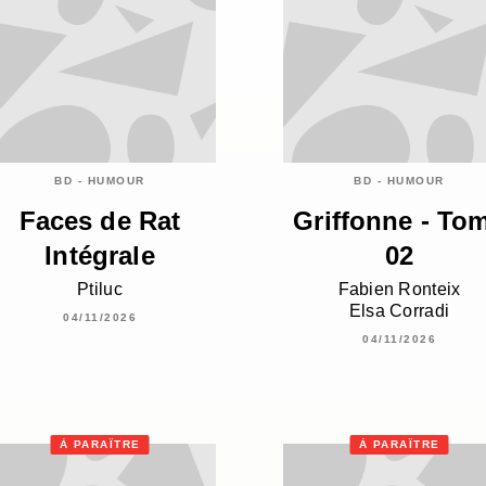
BD - HUMOUR
BD - HUMOUR
Faces de Rat
Griffonne - To
Intégrale
02
Ptiluc
Fabien Ronteix
Elsa Corradi
04/11/2026
04/11/2026
À PARAÎTRE
À PARAÎTRE