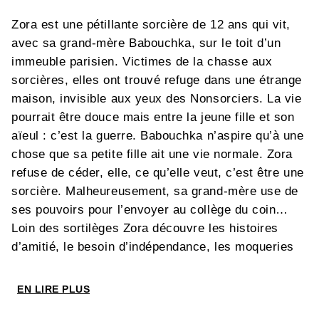
Zora est une pétillante sorcière de 12 ans qui vit,
avec sa grand-mère Babouchka, sur le toit d’un
immeuble parisien. Victimes de la chasse aux
sorcières, elles ont trouvé refuge dans une étrange
maison, invisible aux yeux des Nonsorciers. La vie
pourrait être douce mais entre la jeune fille et son
aïeul : c’est la guerre. Babouchka n’aspire qu’à une
chose que sa petite fille ait une vie normale. Zora
refuse de céder, elle, ce qu’elle veut, c’est être une
sorcière. Malheureusement, sa grand-mère use de
ses pouvoirs pour l’envoyer au collège du coin…
Loin des sortilèges Zora découvre les histoires
d’amitié, le besoin d’indépendance, les moqueries
des camarades, les élans amoureux. Mais elle ne
doit jamais enfreindre une règle d’or : il lui faudra
EN LIRE PLUS
garder l’existence de ce monde magique secret et