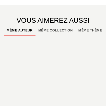
et croiser d’étonnants personnages ayant la même
mission que lui. Un dénouement inattendu où
Christophe Chabouté laisse éclater tout son talent.
VOUS AIMEREZ AUSSI
MÊME AUTEUR
MÊME COLLECTION
MÊME THÈME