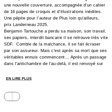
une nouvelle couverture, accompagnée d’un cahier
de 16 pages de croquis et d’illustrations inédites.
Une pépite pour l’auteur de Plus loin qu'ailleurs,
prix Landerneau 2025.
Benjamin Tartouche a perdu sa maison, son travail,
ses papiers, interdit bancaire il se retrouve très vite
SDF. Comble de la malchance, il se fait écraser
par son assureur. Mais c'est après sa mort que ses
véritables ennuis commencent… Après un passage
dans l'antichambre de l'au-delà, il est renvoyé sur
Terre avec pour mission de ramener un vivant dans
le droit chemin ! Et c'est ici que son affaire va se
EN LIRE PLUS
compliquer… Difficile de constater que l'on est
définitivement mort et qu'il est trop tard pour
rattraper ce que l'on n'a pas ou mal fait dans sa vie
passée… Mais Benjamin, dans sa quête, va être
amené à côtoyer quelques vieilles connaissances