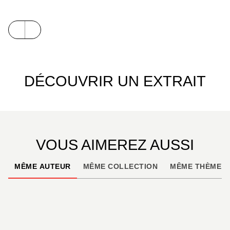
récit déconcertant où tout est sens dessus-dessous
et rien n'est à sa place… 112 pages d'un bazar
réglé comme du papier à musique, un grand
n'importe quoi raconté avec une rigueur et une
précision implacables...
DÉCOUVRIR UN EXTRAIT
VOUS AIMEREZ AUSSI
MÊME AUTEUR
MÊME COLLECTION
MÊME THÈME