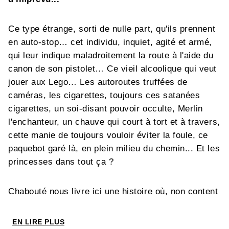
Ce type étrange, sorti de nulle part, qu'ils prennent
en auto-stop… cet individu, inquiet, agité et armé,
qui leur indique maladroitement la route à l'aide du
canon de son pistolet… Ce vieil alcoolique qui veut
jouer aux Lego… Les autoroutes truffées de
caméras, les cigarettes, toujours ces satanées
cigarettes, un soi-disant pouvoir occulte, Merlin
l'enchanteur, un chauve qui court à tort et à travers,
cette manie de toujours vouloir éviter la foule, ce
paquebot garé là, en plein milieu du chemin... Et les
princesses dans tout ça ?
Chabouté nous livre ici une histoire où, non content
de le tenir en haleine, il prend un malin plaisir à
désorienter, égarer et embrouiller le lecteur. Un
EN LIRE PLUS